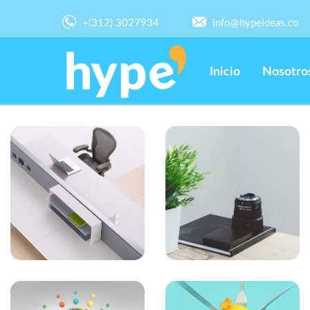
+(312) 3027934
info@hypeideas.co
Inicio
Nosotro