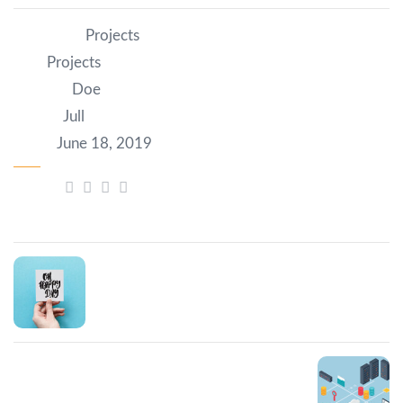
Category:
Projects
Tag:
Projects
Author:
Doe
Client:
Jull
Date:
June 18, 2019
Share:
Prev Post
Erat nam at urna
Next Post