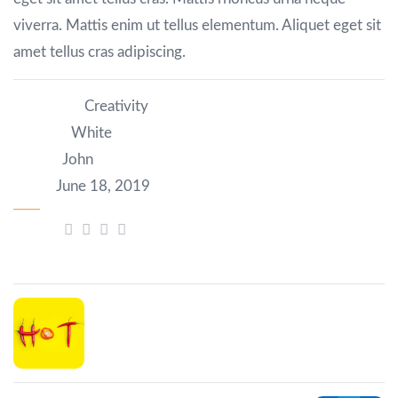
viverra. Mattis enim ut tellus elementum. Aliquet eget sit
amet tellus cras adipiscing.
Category:
Creativity
Author:
White
Client:
John
Date:
June 18, 2019
Share:
Prev Post
Portfolio custom layout