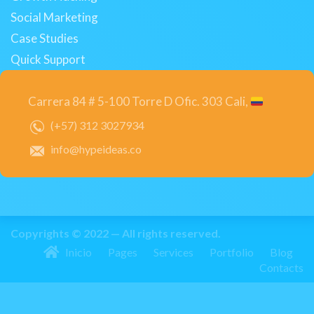
Social Marketing
Case Studies
Quick Support
Carrera 84 # 5-100 Torre D Ofic. 303 Cali,
(+57) 312 3027934
info@hypeideas.co
Copyrights © 2022 — All rights reserved.
Inicio
Pages
Services
Portfolio
Blog
Contacts