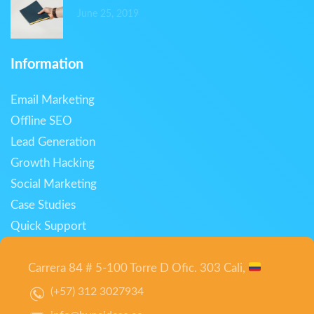
June 25, 2019
Information
Email Marketing
Offline SEO
Lead Generation
Growth Hacking
Social Marketing
Case Studies
Quick Support
Carrera 84 # 5-100 Torre D Ofic. 303 Cali,
(+57) 312 3027934