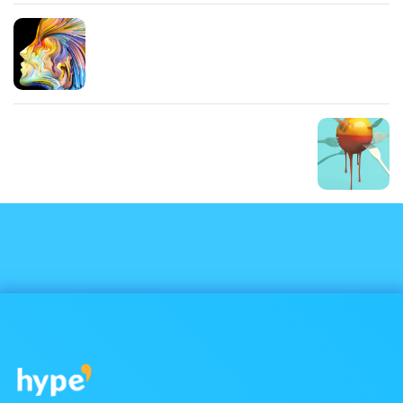
Prev Post
Amet nisl suscipit
Next Post
Quis lectus nulla