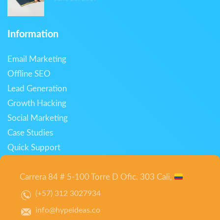
Information
Email Marketing
Offline SEO
Lead Generation
Growth Hacking
Social Marketing
Case Studies
Quick Support
Carrera 84 # 5-100 Torre D Ofic. 303 Cali,
(+57) 312 3027934
info@hypeideas.co