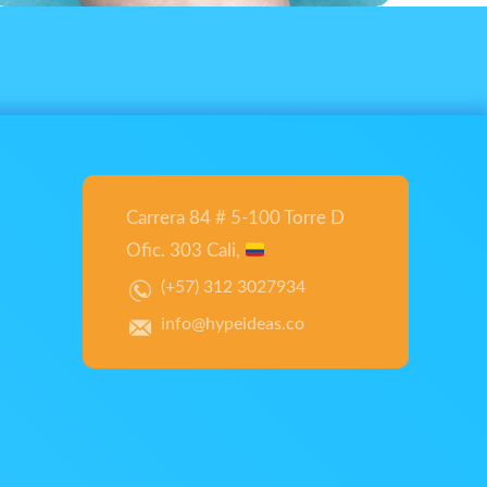
Carrera 84 # 5-100 Torre D
Ofic. 303 Cali,
(+57) 312 3027934
info@hypeideas.co