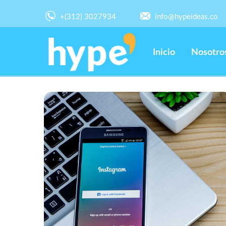
+(312) 3027934
info@hypeideas.co
Inicio
Nosotro