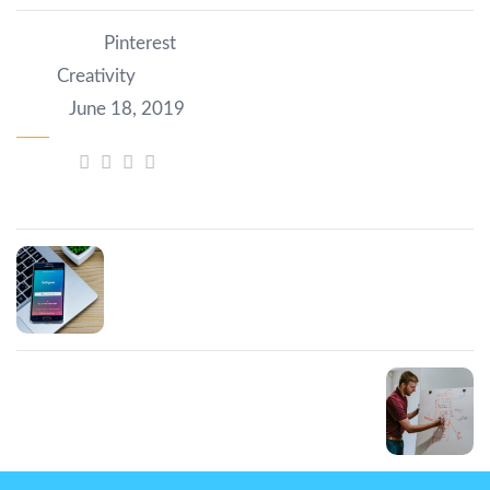
Category:
Pinterest
Tag:
Creativity
Date:
June 18, 2019
Share:
Prev Post
Viverra nibh cras
Next Post
Tincidunt vitae