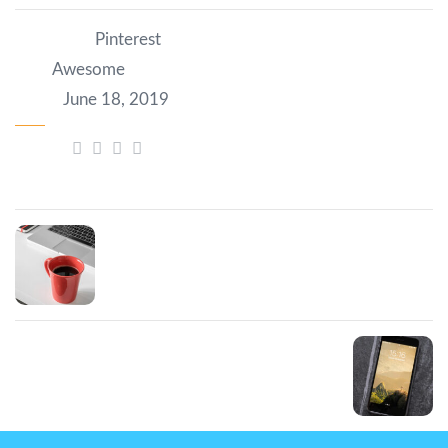
Category:
Pinterest
Tag:
Awesome
Date:
June 18, 2019
Share:
Prev Post
Sit amet volutpat
Next Post
Сonvallis tellus id