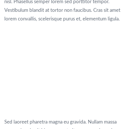
nisl. Phasellus semper lorem sed porttitor tempor.
Vestibulum blandit at tortor non faucibus. Cras sit amet
lorem convallis, scelerisque purus et, elementum ligula.
Maecenas diam dolor, lacinia in leo a,
elementum tempus orci. Vivamus aliquet ex vel
erat feugiat efficitur. Quisque lacinia imperdiet
nunc, sit amet blandit mauris semper et.
Interdum et malesuada fames ac ante ipsum
primis in faucibus. Curabitur semper dignissim
leo, ac malesuada velit tincidunt vel. Donec
quam nunc, congue quis magna vitae, interdum
sagittis lorem. Proin in faucibus metus.
Sed laoreet pharetra magna eu gravida. Nullam massa