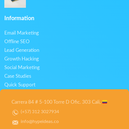
Information
Email Marketing
Offline SEO
Lead Generation
Growth Hacking
Social Marketing
Case Studies
Quick Support
Carrera 84 # 5-100 Torre D Ofic. 303 Cali,
(+57) 312 3027934
info@hypeideas.co