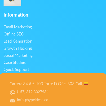
Information
Email Marketing
Offline SEO
Lead Generation
Growth Hacking
Social Marketing
Case Studies
Quick Support
Carrera 84 # 5-100 Torre D Ofic. 303 Cali,
(+57) 312 3027934
info@hypeideas.co