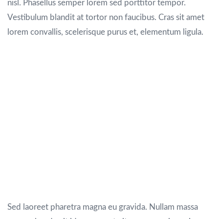
nisl. Phasellus semper lorem sed porttitor tempor.
Vestibulum blandit at tortor non faucibus. Cras sit amet
lorem convallis, scelerisque purus et, elementum ligula.
Maecenas diam dolor, lacinia in leo a,
elementum tempus orci. Vivamus aliquet ex vel
erat feugiat efficitur. Quisque lacinia imperdiet
nunc, sit amet blandit mauris semper et.
Interdum et malesuada fames ac ante ipsum
primis in faucibus. Curabitur semper dignissim
leo, ac malesuada velit tincidunt vel. Donec
quam nunc, congue quis magna vitae, interdum
sagittis lorem. Proin in faucibus metus.
Sed laoreet pharetra magna eu gravida. Nullam massa