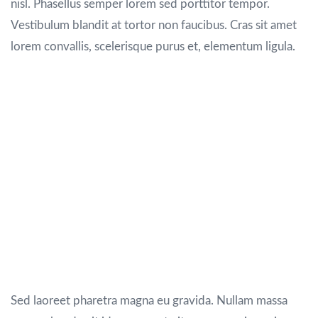
nisl. Phasellus semper lorem sed porttitor tempor.
Vestibulum blandit at tortor non faucibus. Cras sit amet
lorem convallis, scelerisque purus et, elementum ligula.
Maecenas diam dolor, lacinia in leo a,
elementum tempus orci. Vivamus aliquet ex vel
erat feugiat efficitur. Quisque lacinia imperdiet
nunc, sit amet blandit mauris semper et.
Interdum et malesuada fames ac ante ipsum
primis in faucibus. Curabitur semper dignissim
leo, ac malesuada velit tincidunt vel. Donec
quam nunc, congue quis magna vitae, interdum
sagittis lorem. Proin in faucibus metus.
Sed laoreet pharetra magna eu gravida. Nullam massa