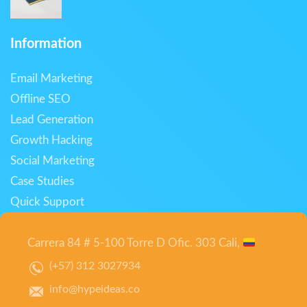
Information
Email Marketing
Offline SEO
Lead Generation
Growth Hacking
Social Marketing
Case Studies
Quick Support
Carrera 84 # 5-100 Torre D Ofic. 303 Cali,
(+57) 312 3027934
info@hypeideas.co