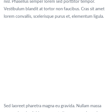
nisl. Phasellus semper lorem sed porttitor tempor.
Vestibulum blandit at tortor non faucibus. Cras sit amet
lorem convallis, scelerisque purus et, elementum ligula.
Maecenas diam dolor, lacinia in leo a,
elementum tempus orci. Vivamus aliquet ex vel
erat feugiat efficitur. Quisque lacinia imperdiet
nunc, sit amet blandit mauris semper et.
Interdum et malesuada fames ac ante ipsum
primis in faucibus. Curabitur semper dignissim
leo, ac malesuada velit tincidunt vel. Donec
quam nunc, congue quis magna vitae, interdum
sagittis lorem. Proin in faucibus metus.
Sed laoreet pharetra magna eu gravida. Nullam massa