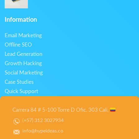
Information
Email Marketing
Offline SEO
Lead Generation
Growth Hacking
Social Marketing
Case Studies
Quick Support
Carrera 84 # 5-100 Torre D Ofic. 303 Cali,
(+57) 312 3027934
info@hypeideas.co