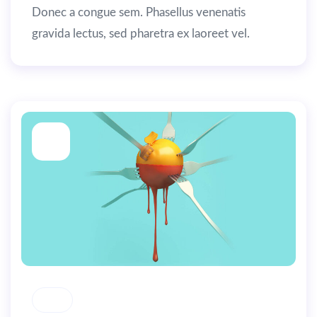
Donec a congue sem. Phasellus venenatis
gravida lectus, sed pharetra ex laoreet vel.
By
user
16
MAY
SEO