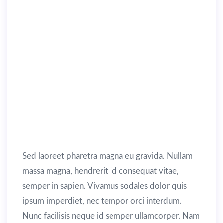
aliquet ex vel erat feugiat efficitur.
Quisque lacinia imperdiet nunc, sit
amet blandit mauris semper et.
Interdum et malesuada fames ac ante
ipsum primis in faucibus. Curabitur
semper dignissim leo, ac malesuada
velit tincidunt vel. Donec quam nunc,
congue quis magna vitae, interdum
sagittis lorem. Proin in faucibus metus.
Sed laoreet pharetra magna eu gravida. Nullam
massa magna, hendrerit id consequat vitae,
semper in sapien. Vivamus sodales dolor quis
ipsum imperdiet, nec tempor orci interdum.
Nunc facilisis neque id semper ullamcorper. Nam