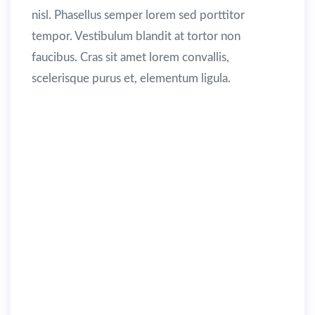
nisl. Phasellus semper lorem sed porttitor
tempor. Vestibulum blandit at tortor non
faucibus. Cras sit amet lorem convallis,
scelerisque purus et, elementum ligula.
Maecenas diam dolor, lacinia in leo a,
elementum tempus orci. Vivamus
aliquet ex vel erat feugiat efficitur.
Quisque lacinia imperdiet nunc, sit
amet blandit mauris semper et.
Interdum et malesuada fames ac ante
ipsum primis in faucibus. Curabitur
semper dignissim leo, ac malesuada
velit tincidunt vel. Donec quam nunc,
congue quis magna vitae, interdum