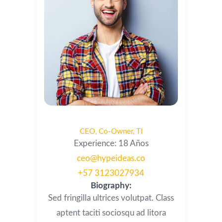
Nelson Cano Martínez
CEO
,
Co-Owner
TI
Experience: 18 Años
ceo@hypeideas.co
+57 3123027934
Biography:
Sed fringilla ultrices volutpat. Class
aptent taciti sociosqu ad litora