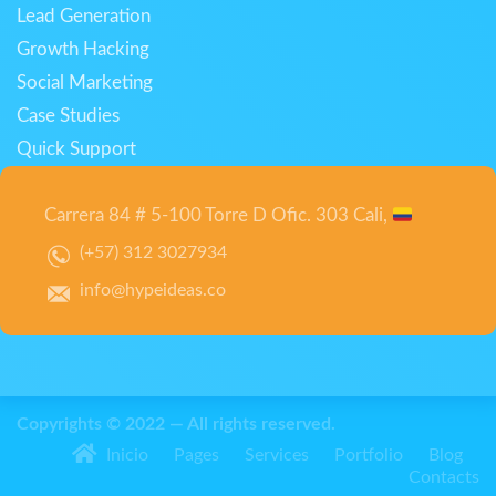
Lead Generation
Growth Hacking
Social Marketing
Case Studies
Quick Support
Carrera 84 # 5-100 Torre D Ofic. 303 Cali,
(+57) 312 3027934
info@hypeideas.co
Copyrights © 2022 — All rights reserved.
Inicio
Pages
Services
Portfolio
Blog
Contacts